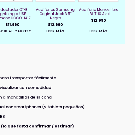
Adaptador OTG
Audífonos Samsung
Audífono Manos libre
lightning a USB
Original Jack 3.5"
JBL T110 Azul
iPhone HOCO UA17
Negro
$
12.990
$
11.990
$
12.990
DIR AL CARRITO
LEER MÁS
LEER MÁS
 para transportar fácilmente
 visualizar con comodidad
n almohadillas de silicona
sal con smartphones (y tablets pequeños)
ABS
(lo que falta confirmar / estimar)