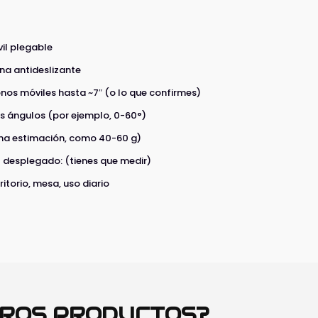
il plegable
ona antideslizante
nos móviles hasta ~7″ (o lo que confirmes)
os ángulos (por ejemplo, 0-60°)
na estimación, como 40-60 g)
 desplegado: (tienes que medir)
torio, mesa, uso diario
TROS PRODUCTOS?