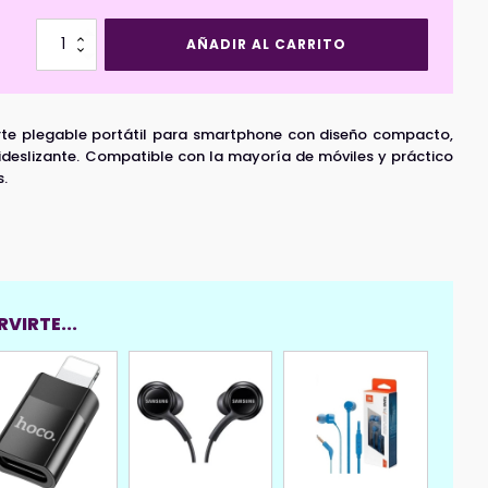
Soporte
AÑADIR AL CARRITO
Universal
HOCO
DCA68
Negro
te plegable portátil para smartphone con diseño compacto,
cantidad
ideslizante. Compatible con la mayoría de móviles y práctico
s.
VIRTE...