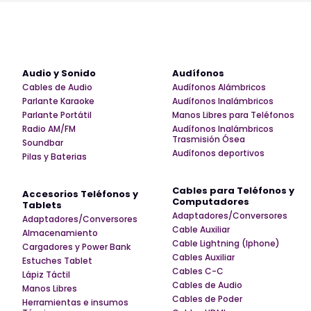
Audio y Sonido
Audífonos
Cables de Audio
Audífonos Alámbricos
Parlante Karaoke
Audífonos Inalámbricos
Parlante Portátil
Manos Libres para Teléfonos
Radio AM/FM
Audífonos Inalámbricos
Trasmisión Ósea
Soundbar
Audífonos deportivos
Pilas y Baterias
Cables para Teléfonos y
Accesorios Teléfonos y
Computadores
Tablets
Adaptadores/Conversores
Adaptadores/Conversores
Cable Auxiliar
Almacenamiento
Cable Lightning (Iphone)
Cargadores y Power Bank
Cables Auxiliar
Estuches Tablet
Cables C-C
Lápiz Táctil
Cables de Audio
Manos Libres
Cables de Poder
Herramientas e insumos