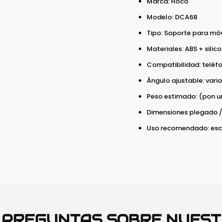
Marca: Hoco
Modelo: DCA68
Tipo: Soporte para móv
Materiales: ABS + silic
Compatibilidad: teléfo
Ángulo ajustable: vari
Peso estimado: (pon u
Dimensiones plegado /
Uso recomendado: escri
O PREGUNTAS SOBRE NUES