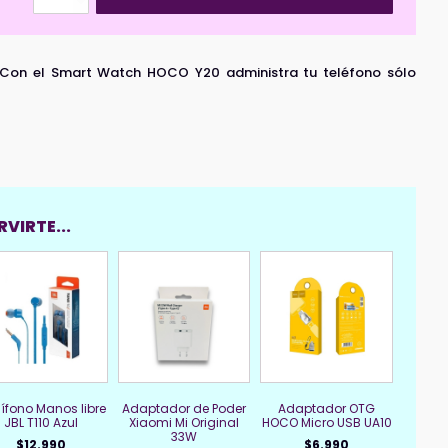
Watch
HOCO
Y20
Silver
Con el Smart Watch HOCO Y20 administra tu teléfono sólo
cantidad
VIRTE...
ífono Manos libre
Adaptador de Poder
Adaptador OTG
JBL T110 Azul
Xiaomi Mi Original
HOCO Micro USB UA10
33W
$
12.990
$
6.990