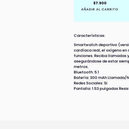
$
7.900
AÑADIR AL CARRITO
Características:
Smartwatch deportivo (versi
cardíaca real, el oxígeno en
funciones. Reciba llamadas 
asegurándose de estar siemp
metros.
Bluetooth: 5.1
Batería: 300 mAh Llamada/Not
Redes Sociales: Si
Pantalla: 1.53 pulgadas Resis