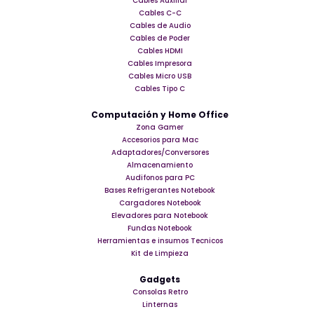
Cables Auxiliar
Cables C-C
Cables de Audio
Cables de Poder
Cables HDMI
Cables Impresora
Cables Micro USB
Cables Tipo C
Computación y Home Office
Zona Gamer
Accesorios para Mac
Adaptadores/Conversores
Almacenamiento
Audifonos para PC
Bases Refrigerantes Notebook
Cargadores Notebook
Elevadores para Notebook
Fundas Notebook
Herramientas e insumos Tecnicos
Kit de Limpieza
Gadgets
Consolas Retro
Linternas