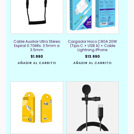
Cable Auxiliar Ultra Stereo
Cargador Hoco C80A 20W
Espiral 0.70Mts. 3.5mm a
(Tipo C + USB A) + Cable
3.5mm
Lightning iPhone
$
1.990
$
13.990
AÑADIR AL CARRITO
AÑADIR AL CARRITO