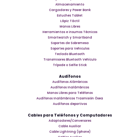
Almacenamiento
Cargadores y Power Bank
Estuches Tablet
Lápiz Táctil
Manos Libres
Herramientas e insumos Técnicos
Smartwatch y Smartband
Soportes de Sobremesa
Soportes para Vehiculos
Teclado Bluetooth
Transmisores Bluetooth Vehículo
Trípode o Selfie Stick
Audífonos
Audífonos Alámbricos
Audífonos Inalámbricos
Manos Libres para Teléfonos
Audífonos Inalámbricos Trasmisión Ósea
Audífonos deportivos
Cables para Teléfonos y Computadores
Adaptadores/Conversores
Cable Auxiliar
Cable Lightning (Iphone)