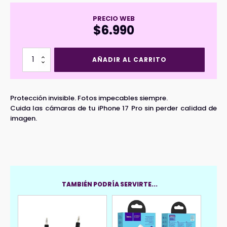
PRECIO WEB
$
6.990
Set
AÑADIR AL CARRITO
Protectores
de
Lentes
iPhone
Protección invisible. Fotos impecables siempre.
17
Cuida las cámaras de tu iPhone 17 Pro sin perder calidad de
Pro
imagen.
cantidad
TAMBIÉN PODRÍA SERVIRTE...