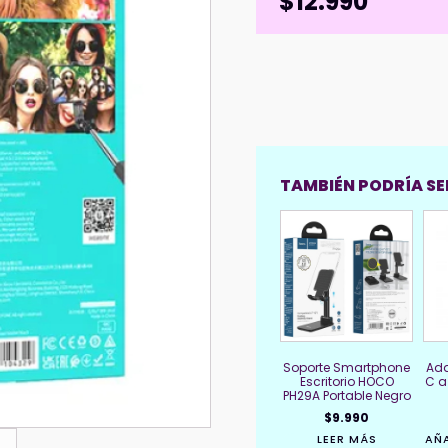
$
12.990
TAMBIÉN PODRÍA SER
Soporte Smartphone
Ada
Escritorio HOCO
C a
PH29A Portable Negro
$
9.990
LEER MÁS
AÑA