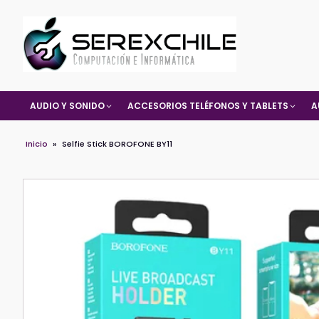
AUDIO Y SONIDO
ACCESORIOS TELÉFONOS Y TABLETS
A
Inicio
»
Selfie Stick BOROFONE BY11