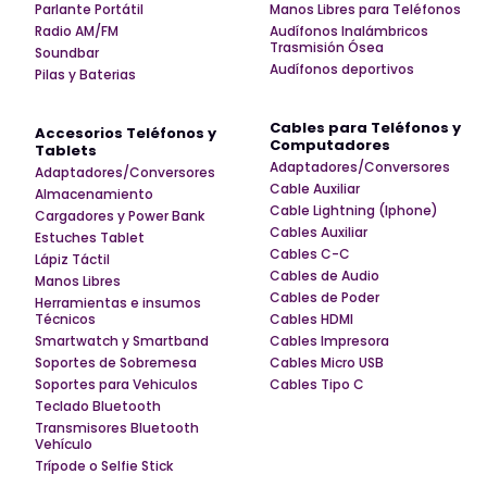
Parlante Portátil
Manos Libres para Teléfonos
Radio AM/FM
Audífonos Inalámbricos
Trasmisión Ósea
Soundbar
Audífonos deportivos
Pilas y Baterias
Cables para Teléfonos y
Accesorios Teléfonos y
Computadores
Tablets
Adaptadores/Conversores
Adaptadores/Conversores
Cable Auxiliar
Almacenamiento
Cable Lightning (Iphone)
Cargadores y Power Bank
Cables Auxiliar
Estuches Tablet
Cables C-C
Lápiz Táctil
Cables de Audio
Manos Libres
Cables de Poder
Herramientas e insumos
Técnicos
Cables HDMI
Smartwatch y Smartband
Cables Impresora
Soportes de Sobremesa
Cables Micro USB
Soportes para Vehiculos
Cables Tipo C
Teclado Bluetooth
Transmisores Bluetooth
Vehículo
Trípode o Selfie Stick