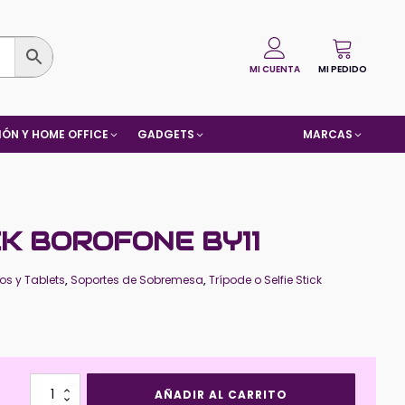
MI CUENTA
MI PEDIDO
ÓN Y HOME OFFICE
GADGETS
MARCAS
CK BOROFONE BY11
os y Tablets
,
Soportes de Sobremesa
,
Trípode o Selfie Stick
Selfie
AÑADIR AL CARRITO
Stick