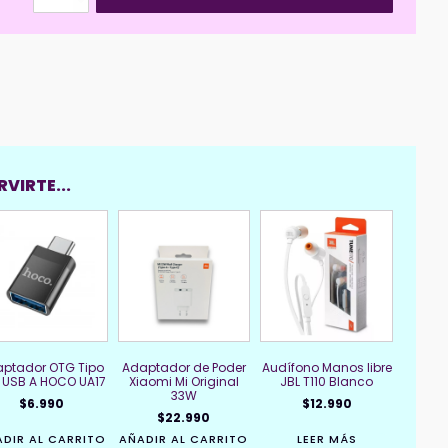
BOROFONE
BY11
cantidad
VIRTE...
ptador OTG Tipo
Adaptador de Poder
Audífono Manos libre
 USB A HOCO UA17
Xiaomi Mi Original
JBL T110 Blanco
33W
$
6.990
$
12.990
$
22.990
DIR AL CARRITO
AÑADIR AL CARRITO
LEER MÁS