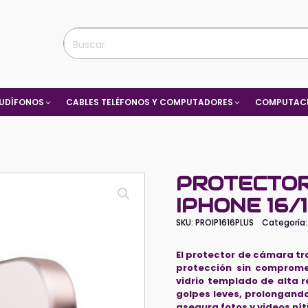
UDÍFONOS
CABLES TELÉFONOS Y COMPUTADORES
COMPUTACI
PROTECTO
IPHONE 16/
SKU:
PROIP1616PLUS
Categoría
El protector de cámara t
protección sin comprome
vidrio templado de alta r
golpes leves, prolongand
asegura fotos y videos nít