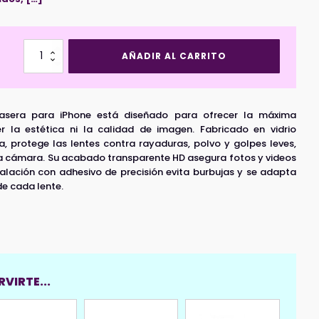
Protector
AÑADIR AL CARRITO
Cámara
Trasera
Iphone
16/16
rasera para iPhone está diseñado para ofrecer la máxima
Plus
cantidad
 la estética ni la calidad de imagen. Fabricado en vidrio
a, protege las lentes contra rayaduras, polvo y golpes leves,
 la cámara. Su acabado transparente HD asegura fotos y videos
talación con adhesivo de precisión evita burbujas y se adapta
e cada lente.
VIRTE...