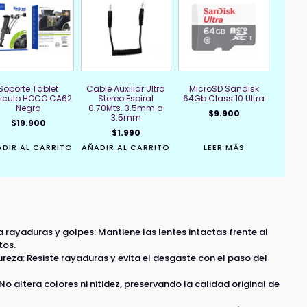
Soporte Tablet
Cable Auxiliar Ultra
MicroSD Sandisk
iculo HOCO CA62
Stereo Espiral
64Gb Class 10 Ultra
Negro
0.70Mts. 3.5mm a
$
9.900
3.5mm
$
19.900
$
1.990
DIR AL CARRITO
AÑADIR AL CARRITO
LEER MÁS
a rayaduras y golpes: Mantiene las lentes intactas frente al
tos.
reza: Resiste rayaduras y evita el desgaste con el paso del
 altera colores ni nitidez, preservando la calidad original de