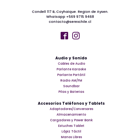
Condell 117 B, Coyhaique. Region de Aysen.
Whatsapp +569 9715 9468
contacto@serexchile.cl
Audio y Sonido
Cables de Audio
Parlante Karaoke
Parlante Portátil
Radio AM/FM
Soundbar
Pilas y Baterias
Accesorios Teléfonos y Tablets
Adaptadores/Conversores
Almacenamiento
Cargadores y Power Bank
Estuches Tablet
Lápiz Táctil
Manos Libres