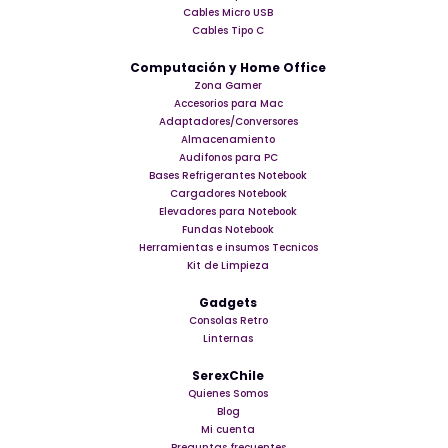
Cables Micro USB
Cables Tipo C
Computación y Home Office
Zona Gamer
Accesorios para Mac
Adaptadores/Conversores
Almacenamiento
Audifonos para PC
Bases Refrigerantes Notebook
Cargadores Notebook
Elevadores para Notebook
Fundas Notebook
Herramientas e insumos Tecnicos
Kit de Limpieza
Gadgets
Consolas Retro
Linternas
SerexChile
Quienes Somos
Blog
Mi cuenta
Preguntas frecuentes