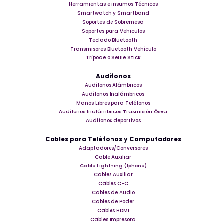
Herramientas e insumos Técnicos
Smartwatch y Smartband
Soportes de Sobremesa
Soportes para Vehiculos
Teclado Bluetooth
Transmisores Bluetooth Vehículo
Trípode o Selfie Stick
Audífonos
Audífonos Alámbricos
Audífonos Inalámbricos
Manos Libres para Teléfonos
Audífonos Inalámbricos Trasmisión Ósea
Audífonos deportivos
Cables para Teléfonos y Computadores
Adaptadores/Conversores
Cable Auxiliar
Cable Lightning (Iphone)
Cables Auxiliar
Cables C-C
Cables de Audio
Cables de Poder
Cables HDMI
Cables Impresora