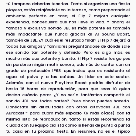
tú tampoco deberías tenerlos. Tanto si organizas una fiesta
playera, estás relajándote en la terraza, como preparando el
ambiente perfecto en casa, el Flip 7 mejora cualquier
experiencia, dondequiera que nos lleve la vida. Y ahora, el
famoso y exclusivo sonido JBL es más potente es también
más impactante que nunca gracias al AI Sound Boost,
también de JBL. ¿Y cuál es el resultado final? El Flip 7 dejará a
todos tus amigos y familiares preguntándose de dónde sale
ese sonido tan potente y definido. Pero es algo más, es
mucho más que potente y bonito. El Flip 7 resiste los golpes
sin perderse ningún matiz sonoro, además de contar con un
grado de protección IP68, que indica que es resistente al
agua, al polvo y a las caídas. Un líder en este sector.
Además, con el nuevo Playtime Boost podrás disfrutar de
hasta 16 horas de reproducción, para que seas tú quien
decida cuándo parar. ¿Y no sería fantástico compartir el
sonido JBL por todas partes? Pues ahora puedes hacerlo.
Conéctate sin dificultades con otros altavoces JBL con
Auracast™ para cubrir más espacio (y más oídos) con la
misma lista de reproducción, tanto si estás recorriendo la
ciudad con tu equipo ciclista como si llenas de punta a punta
tu casa en tu próxima fiesta. En resumen, no es el típico