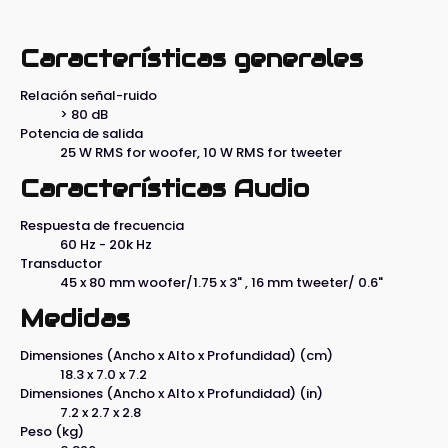
Características generales
Relación señal-ruido
> 80 dB
Potencia de salida
25 W RMS for woofer, 10 W RMS for tweeter
Características Audio
Respuesta de frecuencia
60 Hz - 20k Hz
Transductor
45 x 80 mm woofer/1.75 x 3" , 16 mm tweeter/ 0.6"
Medidas
Dimensiones (Ancho x Alto x Profundidad) (cm)
18.3 x 7.0 x 7.2
Dimensiones (Ancho x Alto x Profundidad) (in)
7.2 x 2.7 x 2.8
Peso (kg)