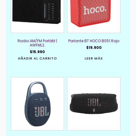
Radio AM/FM Portátil |
Parlante BT HOCO BS51 Rojo
AWFML2.
$
19.900
$
15.990
AÑADIR AL CARRITO
LEER MÁS