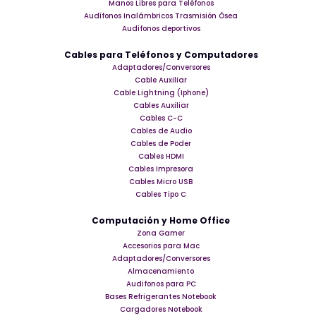
Manos Libres para Teléfonos
Audífonos Inalámbricos Trasmisión Ósea
Audífonos deportivos
Cables para Teléfonos y Computadores
Adaptadores/Conversores
Cable Auxiliar
Cable Lightning (Iphone)
Cables Auxiliar
Cables C-C
Cables de Audio
Cables de Poder
Cables HDMI
Cables Impresora
Cables Micro USB
Cables Tipo C
Computación y Home Office
Zona Gamer
Accesorios para Mac
Adaptadores/Conversores
Almacenamiento
Audifonos para PC
Bases Refrigerantes Notebook
Cargadores Notebook