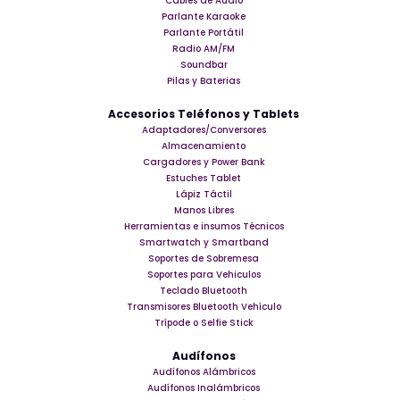
Cables de Audio
Parlante Karaoke
Parlante Portátil
Radio AM/FM
Soundbar
Pilas y Baterias
Accesorios Teléfonos y Tablets
Adaptadores/Conversores
Almacenamiento
Cargadores y Power Bank
Estuches Tablet
Lápiz Táctil
Manos Libres
Herramientas e insumos Técnicos
Smartwatch y Smartband
Soportes de Sobremesa
Soportes para Vehiculos
Teclado Bluetooth
Transmisores Bluetooth Vehículo
Trípode o Selfie Stick
Audífonos
Audífonos Alámbricos
Audífonos Inalámbricos