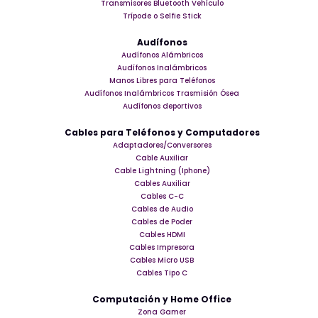
Transmisores Bluetooth Vehículo
Trípode o Selfie Stick
Audífonos
Audífonos Alámbricos
Audífonos Inalámbricos
Manos Libres para Teléfonos
Audífonos Inalámbricos Trasmisión Ósea
Audífonos deportivos
Cables para Teléfonos y Computadores
Adaptadores/Conversores
Cable Auxiliar
Cable Lightning (Iphone)
Cables Auxiliar
Cables C-C
Cables de Audio
Cables de Poder
Cables HDMI
Cables Impresora
Cables Micro USB
Cables Tipo C
Computación y Home Office
Zona Gamer