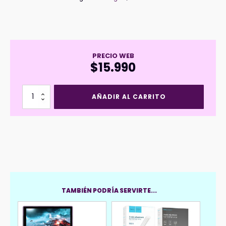
PRECIO WEB
$
15.990
Linterna
AÑADIR AL CARRITO
Led
Handfree
Duracell
250
Lumenes
cantidad
TAMBIÉN PODRÍA SERVIRTE...