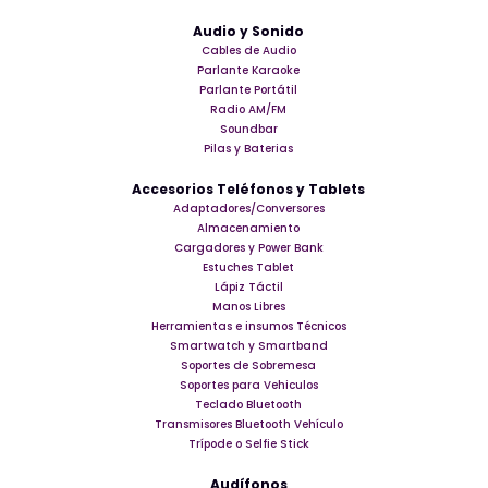
Audio y Sonido
Cables de Audio
Parlante Karaoke
Parlante Portátil
Radio AM/FM
Soundbar
Pilas y Baterias
Accesorios Teléfonos y Tablets
Adaptadores/Conversores
Almacenamiento
Cargadores y Power Bank
Estuches Tablet
Lápiz Táctil
Manos Libres
Herramientas e insumos Técnicos
Smartwatch y Smartband
Soportes de Sobremesa
Soportes para Vehiculos
Teclado Bluetooth
Transmisores Bluetooth Vehículo
Trípode o Selfie Stick
Audífonos