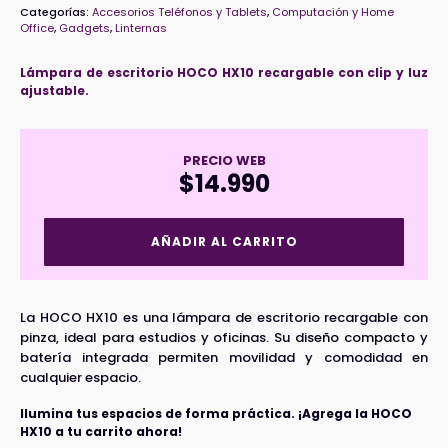
Categorías:
Accesorios Teléfonos y Tablets
,
Computación y Home
Office
,
Gadgets
,
Linternas
Lámpara de escritorio HOCO HX10 recargable con clip y luz
ajustable.
PRECIO WEB
$
14.990
Lampara
AÑADIR AL CARRITO
Escritorio
HOCO
HX10
Recargable
La HOCO HX10 es una lámpara de escritorio recargable con
cantidad
pinza, ideal para estudios y oficinas. Su diseño compacto y
batería integrada permiten movilidad y comodidad en
cualquier espacio.
Ilumina tus espacios de forma práctica. ¡Agrega la HOCO
HX10 a tu carrito ahora!