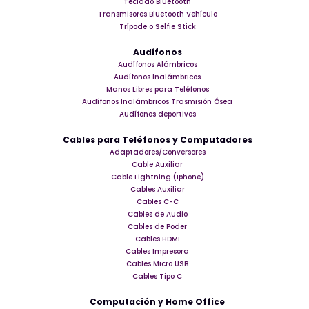
Teclado Bluetooth
Transmisores Bluetooth Vehículo
Trípode o Selfie Stick
Audífonos
Audífonos Alámbricos
Audífonos Inalámbricos
Manos Libres para Teléfonos
Audífonos Inalámbricos Trasmisión Ósea
Audífonos deportivos
Cables para Teléfonos y Computadores
Adaptadores/Conversores
Cable Auxiliar
Cable Lightning (Iphone)
Cables Auxiliar
Cables C-C
Cables de Audio
Cables de Poder
Cables HDMI
Cables Impresora
Cables Micro USB
Cables Tipo C
Computación y Home Office