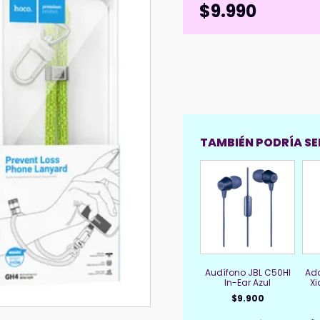
$
9.990
TAMBIÉN PODRÍA SER
Audífono JBL C50HI
Ada
In-Ear Azul
Xi
$
9.900