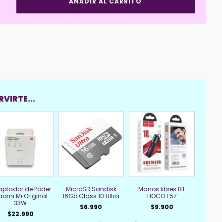
AÑADIR AL CARRITO
de
Mano
Smartphone
HOCO
GH4
Damasco
cantidad
VIRTE...
ptador de Poder
MicroSD Sandisk
Manos libres BT
aomi Mi Original
16Gb Class 10 Ultra
HOCO E57
33W
$
6.990
$
9.900
$
22.990