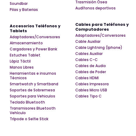
Trasmisión Ósea
Soundbar
Audífonos deportivos
Pilas y Baterias
Cables para Teléfonos y
Accesorios Teléfonos y
Computadores
Tablets
Adaptadores/Conversores
Adaptadores/Conversores
Cable Auxiliar
Almacenamiento
Cable Lightning (Iphone)
Cargadores y Power Bank
Cables Auxiliar
Estuches Tablet
Cables C-C
Lápiz Táctil
Cables de Audio
Manos Libres
Cables de Poder
Herramientas e insumos
Técnicos
Cables HDMI
Smartwatch y Smartband
Cables Impresora
Soportes de Sobremesa
Cables Micro USB
Soportes para Vehiculos
Cables Tipo C
Teclado Bluetooth
Transmisores Bluetooth
Vehículo
Trípode o Selfie Stick