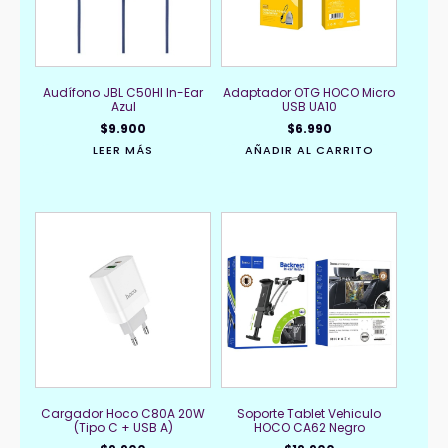
Audífono JBL C50HI In-Ear
Adaptador OTG HOCO Micro
Azul
USB UA10
$
9.900
$
6.990
LEER MÁS
AÑADIR AL CARRITO
Cargador Hoco C80A 20W
Soporte Tablet Vehiculo
(Tipo C + USB A)
HOCO CA62 Negro