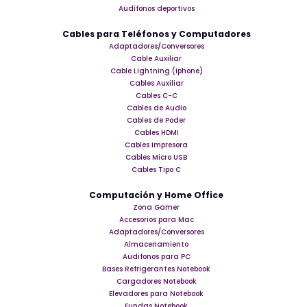
Audífonos deportivos
Cables para Teléfonos y Computadores
Adaptadores/Conversores
Cable Auxiliar
Cable Lightning (Iphone)
Cables Auxiliar
Cables C-C
Cables de Audio
Cables de Poder
Cables HDMI
Cables Impresora
Cables Micro USB
Cables Tipo C
Computación y Home Office
Zona Gamer
Accesorios para Mac
Adaptadores/Conversores
Almacenamiento
Audifonos para PC
Bases Refrigerantes Notebook
Cargadores Notebook
Elevadores para Notebook
Fundas Notebook