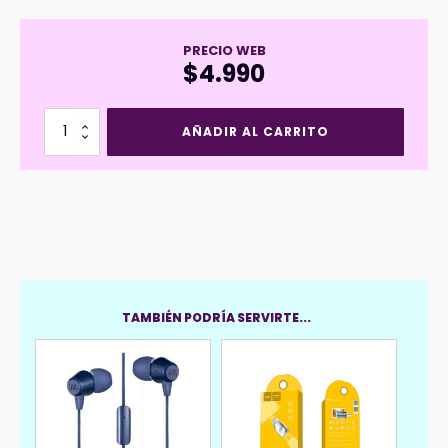
PRECIO WEB
$
4.990
Cargador
AÑADIR AL CARRITO
Vehículo
Borofone
2
USB
5V
2.4A
BZ19
cantidad
TAMBIÉN PODRÍA SERVIRTE...