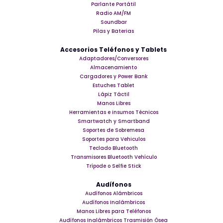
Parlante Portátil
Radio AM/FM
Soundbar
Pilas y Baterias
Accesorios Teléfonos y Tablets
Adaptadores/Conversores
Almacenamiento
Cargadores y Power Bank
Estuches Tablet
Lápiz Táctil
Manos Libres
Herramientas e insumos Técnicos
Smartwatch y Smartband
Soportes de Sobremesa
Soportes para Vehiculos
Teclado Bluetooth
Transmisores Bluetooth Vehículo
Trípode o Selfie Stick
Audífonos
Audífonos Alámbricos
Audífonos Inalámbricos
Manos Libres para Teléfonos
Audífonos Inalámbricos Trasmisión Ósea