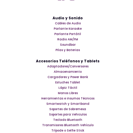
Audio y Sonido
Cables de Audio
Parlante Karaoke
Parlante Portátil
Radio AM/FM
Soundbar
Pilas y Baterias
Accesorios Teléfonos y Tablets
Adaptadores/Conversores
Almacenamiento
Cargadores y Power Bank
Estuches Tablet
Lápiz Táctil
Manos Libres
Herramientas e insumos Técnicos
Smartwatch y Smartband
Soportes de Sobremesa
Soportes para Vehiculos
Teclado Bluetooth
Transmisores Bluetooth Vehículo
Trípode o Selfie Stick