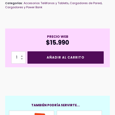
Categorías:
Accesorios Teléfonos y Tablets
,
Cargadores de Pared
,
Cargadores y Power Bank
PRECIO WEB
$
15.990
Cargador
AÑADIR AL CARRITO
HOCO
C76
PRO
30W
C/Cable
Lightning
cantidad
TAMBIÉN PODRÍA SERVIRTE...