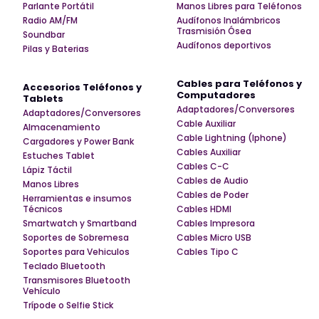
Parlante Portátil
Manos Libres para Teléfonos
Radio AM/FM
Audífonos Inalámbricos
Trasmisión Ósea
Soundbar
Audífonos deportivos
Pilas y Baterias
Cables para Teléfonos y
Accesorios Teléfonos y
Computadores
Tablets
Adaptadores/Conversores
Adaptadores/Conversores
Cable Auxiliar
Almacenamiento
Cable Lightning (Iphone)
Cargadores y Power Bank
Cables Auxiliar
Estuches Tablet
Cables C-C
Lápiz Táctil
Cables de Audio
Manos Libres
Cables de Poder
Herramientas e insumos
Técnicos
Cables HDMI
Smartwatch y Smartband
Cables Impresora
Soportes de Sobremesa
Cables Micro USB
Soportes para Vehiculos
Cables Tipo C
Teclado Bluetooth
Transmisores Bluetooth
Vehículo
Trípode o Selfie Stick