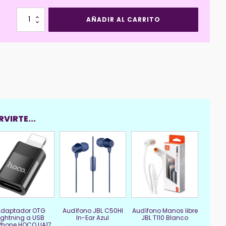
Cable
AÑADIR AL CARRITO
Carga
Inalámbrica
Apple
Watch/Samsung
HOCO
CW59
cantidad
VIRTE...
Adaptador OTG
Audífono JBL C50HI
Audífono Manos libre
lightning a USB
In-Ear Azul
JBL T110 Blanco
iPhone HOCO UA17