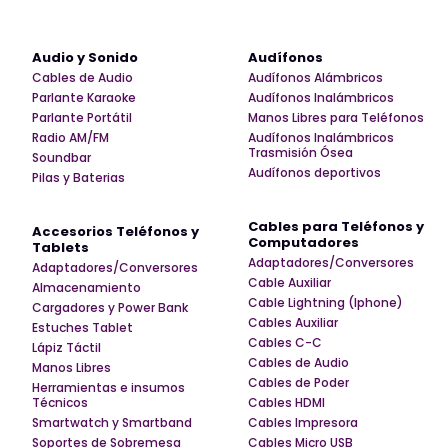
Audio y Sonido
Audífonos
Cables de Audio
Audífonos Alámbricos
Parlante Karaoke
Audífonos Inalámbricos
Parlante Portátil
Manos Libres para Teléfonos
Radio AM/FM
Audífonos Inalámbricos
Trasmisión Ósea
Soundbar
Audífonos deportivos
Pilas y Baterias
Cables para Teléfonos y
Accesorios Teléfonos y
Computadores
Tablets
Adaptadores/Conversores
Adaptadores/Conversores
Cable Auxiliar
Almacenamiento
Cable Lightning (Iphone)
Cargadores y Power Bank
Cables Auxiliar
Estuches Tablet
Cables C-C
Lápiz Táctil
Cables de Audio
Manos Libres
Cables de Poder
Herramientas e insumos
Técnicos
Cables HDMI
Smartwatch y Smartband
Cables Impresora
Soportes de Sobremesa
Cables Micro USB