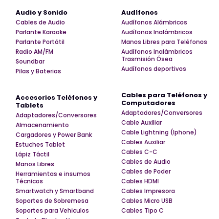
Audio y Sonido
Audífonos
Cables de Audio
Audífonos Alámbricos
Parlante Karaoke
Audífonos Inalámbricos
Parlante Portátil
Manos Libres para Teléfonos
Radio AM/FM
Audífonos Inalámbricos
Trasmisión Ósea
Soundbar
Audífonos deportivos
Pilas y Baterias
Cables para Teléfonos y
Accesorios Teléfonos y
Computadores
Tablets
Adaptadores/Conversores
Adaptadores/Conversores
Cable Auxiliar
Almacenamiento
Cable Lightning (Iphone)
Cargadores y Power Bank
Cables Auxiliar
Estuches Tablet
Cables C-C
Lápiz Táctil
Cables de Audio
Manos Libres
Cables de Poder
Herramientas e insumos
Técnicos
Cables HDMI
Smartwatch y Smartband
Cables Impresora
Soportes de Sobremesa
Cables Micro USB
Soportes para Vehiculos
Cables Tipo C