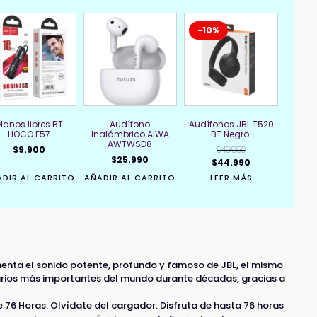
-10%
Manos libres BT
Audífono
Audífonos JBL T520
HOCO E57
Inalámbrico AIWA
BT Negro.
AWTWSD8
$
9.900
$
49.990
$
25.990
El
El
$
44.990
precio
precio
DIR AL CARRITO
AÑADIR AL CARRITO
LEER MÁS
original
actual
era:
es:
$49.990.
$44.990.
menta el sonido potente, profundo y famoso de JBL, el mismo
rios más importantes del mundo durante décadas, gracias a
76 Horas: Olvídate del cargador. Disfruta de hasta 76 horas