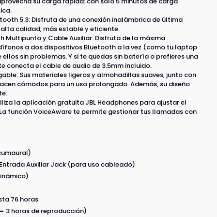
aprovecha su carga rápida: con solo 5 minutos de carga
ica.
ooth 5.3: Disfruta de una conexión inalámbrica de última
alta calidad, más estable y eficiente.
h Multipunto y Cable Auxiliar: Disfruta de la máxima
dífonos a dos dispositivos Bluetooth a la vez (como tu laptop
 ellos sin problemas. Y si te quedas sin batería o prefieres una
e conecta el cable de audio de 3.5mm incluido.
able: Sus materiales ligeros y almohadillas suaves, junto con
hacen cómodos para un uso prolongado. Además, su diseño
te.
tiliza la aplicación gratuita JBL Headphones para ajustar el
 La función VoiceAware te permite gestionar tus llamadas con
rcumaural)
 Entrada Auxiliar Jack (para uso cableado)
Dinámico)
sta 76 horas
 = 3 horas de reproducción)