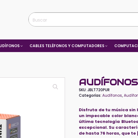
UDÍFONOS
CABLES TELÉFONOS Y COMPUTADORES
COMPUTACI
AUDÍFONOS
SKU:
JBLT720PUR
Categorías:
Audífonos
,
Audífo
Disfruta de tu música sin
un impecable color blanco
última tecnología Bluetoo
excepcional. Su caracter
de hasta 76 horas, que te 