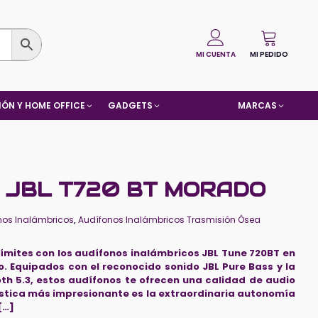
MI CUENTA
MI PEDIDO
ÓN Y HOME OFFICE
GADGETS
MARCAS
 JBL T720 BT MORADO
nos Inalámbricos
,
Audífonos Inalámbricos Trasmisión Ósea
 límites con los audífonos inalámbricos JBL Tune 720BT en
. Equipados con el reconocido sonido JBL Pure Bass y la
th 5.3, estos audífonos te ofrecen una calidad de audio
ística más impresionante es la extraordinaria autonomía
[…]