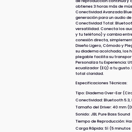
de reproducción continua y 
obtienes 3 horas más de mús
Conectividad Avanzada Bluet
generación para un audio de 
Conectividad Total: Bluetoot
versatilidad. Conecta los au
y tu teléfono) y cambia entre
conexión directa, simplement
Diseño Ligero, Cómodo y Pleg
su diadema acolchada, los 
plegable facilita su transpor
Personaliza tu Experiencia: U
ecualizador (EQ) a tu gusto.
total claridad.
Especificaciones Técnicas:
Tipo: Diadema Over-Ear (Ci
Conectividad: Bluetooth 5.3,
Tamaño del Driver: 40 mm (
Sonido: JBL Pure Bass Sound
Tiempo de Reproducción: Ha
Carga Rápida: Sí (5 minutos