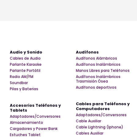
Audio y Sonido
Audífonos
Cables de Audio
Audífonos Alámbricos
Parlante Karaoke
Audífonos Inalámbricos
Parlante Portátil
Manos Libres para Teléfonos
Radio AM/FM
Audífonos Inalámbricos
Trasmisión Ósea
Soundbar
Audífonos deportivos
Pilas y Baterias
Cables para Teléfonos y
Accesorios Teléfonos y
Computadores
Tablets
Adaptadores/Conversores
Adaptadores/Conversores
Cable Auxiliar
Almacenamiento
Cable Lightning (Iphone)
Cargadores y Power Bank
Cables Auxiliar
Estuches Tablet