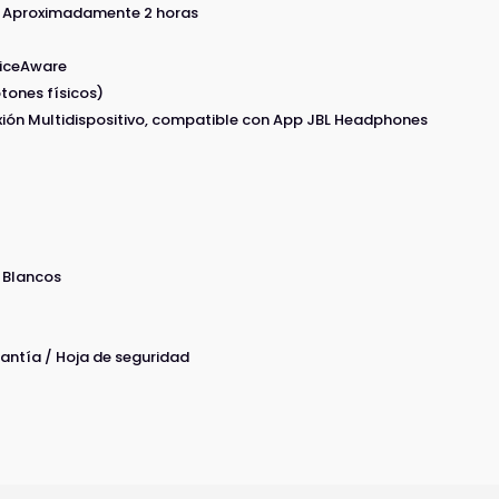
 Aproximadamente 2 horas
oiceAware
otones físicos)
xión Multidispositivo, compatible con App JBL Headphones
T Blancos
arantía / Hoja de seguridad