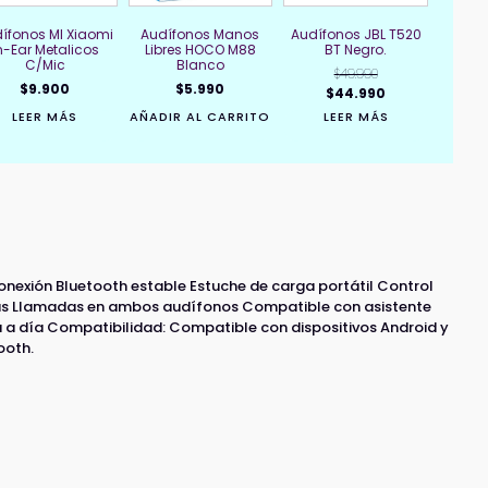
ífonos MI Xiaomi
Audífonos Manos
Audífonos JBL T520
n-Ear Metalicos
Libres HOCO M88
BT Negro.
C/Mic
Blanco
$
49.990
$
9.900
$
5.990
El
El
$
44.990
precio
precio
LEER MÁS
AÑADIR AL CARRITO
LEER MÁS
original
actual
era:
es:
$49.990.
$44.990.
onexión Bluetooth estable Estuche de carga portátil Control
das Llamadas en ambos audífonos Compatible con asistente
a a día Compatibilidad: Compatible con dispositivos Android y
ooth.