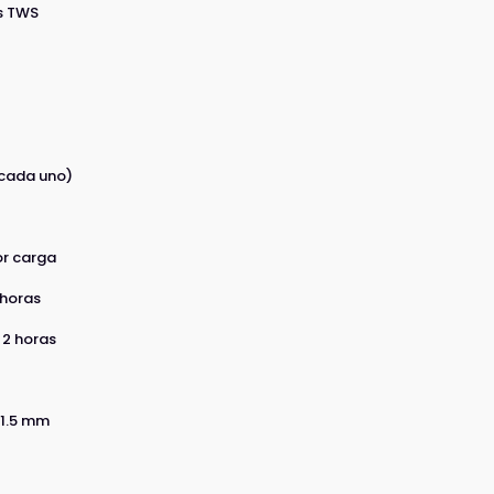
s TWS
(cada uno)
or carga
 horas
 2 horas
21.5 mm