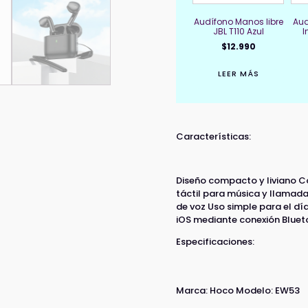
Audífono Manos libre
Aud
JBL T110 Azul
I
$
12.990
LEER MÁS
Características:
Diseño compacto y liviano C
táctil para música y llama
de voz Uso simple para el dí
iOS mediante conexión Bluet
Especificaciones:
Marca: Hoco Modelo: EW53