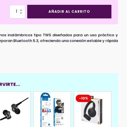
Audífonos
AÑADIR AL CARRITO
Inalámbricos
TWS
HOCO
EW53
os inalámbricos tipo TWS diseñados para un uso práctico y
Negro
cantidad
rporan Bluetooth 5.3, ofreciendo una conexión estable y rápida
VIRTE...
-10%