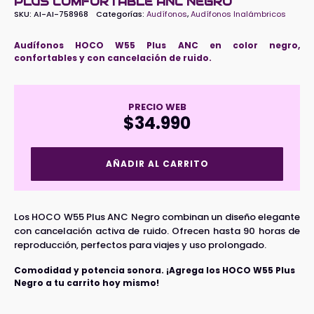
PLUS COMFORTABLE ANC NEGRO
SKU:
AI-AI-758968
Categorías:
Audífonos
,
Audífonos Inalámbricos
Audífonos HOCO W55 Plus ANC en color negro,
confortables y con cancelación de ruido.
PRECIO WEB
$
34.990
Audífonos
AÑADIR AL CARRITO
Inalámbricos
HOCO
W55
Plus
Los HOCO W55 Plus ANC Negro combinan un diseño elegante
Comfortable
con cancelación activa de ruido. Ofrecen hasta 90 horas de
ANC
reproducción, perfectos para viajes y uso prolongado.
Negro
cantidad
Comodidad y potencia sonora. ¡Agrega los HOCO W55 Plus
Negro a tu carrito hoy mismo!