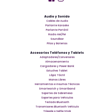
Audio y Sonido
Cables de Audio
Parlante Karaoke
Parlante Portátil
Radio AM/FM
Soundbar
Pilas y Baterias
Accesorios Teléfonos y Tablets
Adaptadores/Conversores
Almacenamiento
Cargadores y Power Bank
Estuches Tablet
Lápiz Táctil
Manos Libres
Herramientas e insumos Técnicos
Smartwatch y Smartband
Soportes de Sobremesa
Soportes para Vehiculos
Teclado Bluetooth
Transmisores Bluetooth Vehículo
Trípode o Selfie Stick