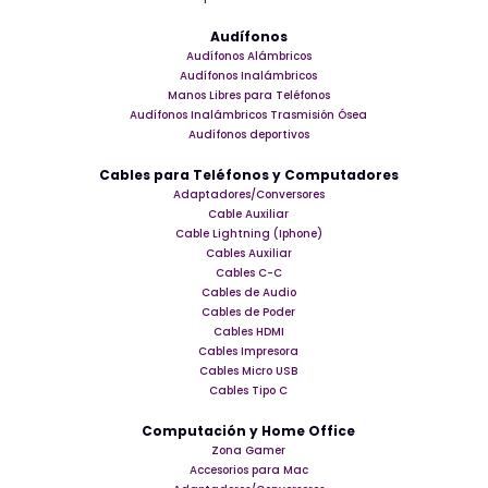
Audífonos
Audífonos Alámbricos
Audífonos Inalámbricos
Manos Libres para Teléfonos
Audífonos Inalámbricos Trasmisión Ósea
Audífonos deportivos
Cables para Teléfonos y Computadores
Adaptadores/Conversores
Cable Auxiliar
Cable Lightning (Iphone)
Cables Auxiliar
Cables C-C
Cables de Audio
Cables de Poder
Cables HDMI
Cables Impresora
Cables Micro USB
Cables Tipo C
Computación y Home Office
Zona Gamer
Accesorios para Mac