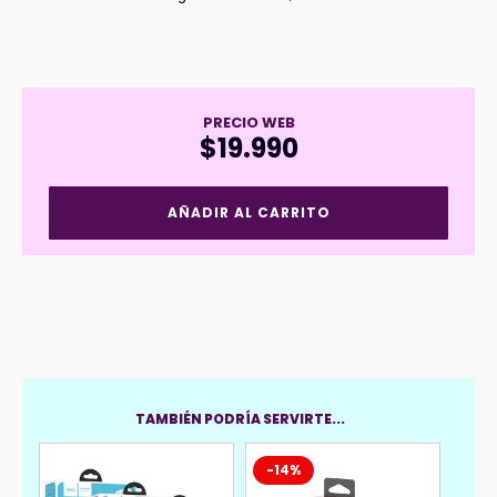
PRECIO WEB
$
19.990
Audífonos
AÑADIR AL CARRITO
Inalámbricos
HOCO
Infantil
EW111
Rosado
cantidad
TAMBIÉN PODRÍA SERVIRTE...
-14%