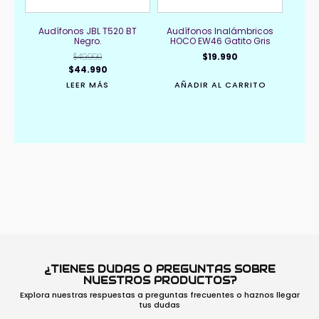
Audífonos JBL T520 BT
Audífonos Inalámbricos
Negro.
HOCO EW46 Gatito Gris
$
49.990
$
19.990
El
El
$
44.990
precio
precio
LEER MÁS
AÑADIR AL CARRITO
original
actual
era:
es:
$49.990.
$44.990.
¿TIENES DUDAS O PREGUNTAS SOBRE
NUESTROS PRODUCTOS?
Explora nuestras respuestas a preguntas frecuentes o haznos llegar
tus dudas