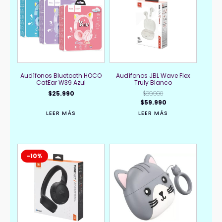
Audífonos Bluetooth HOCO
Audífonos JBL Wave Flex
CatEar W39 Azul
Truly Blanco
$
25.990
$
69.990
El
El
$
59.990
precio
precio
LEER MÁS
LEER MÁS
original
actual
era:
es:
$69.990.
$59.990.
-10%