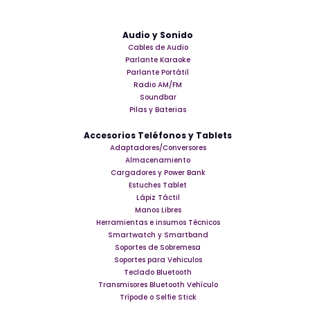
Audio y Sonido
Cables de Audio
Parlante Karaoke
Parlante Portátil
Radio AM/FM
Soundbar
Pilas y Baterias
Accesorios Teléfonos y Tablets
Adaptadores/Conversores
Almacenamiento
Cargadores y Power Bank
Estuches Tablet
Lápiz Táctil
Manos Libres
Herramientas e insumos Técnicos
Smartwatch y Smartband
Soportes de Sobremesa
Soportes para Vehiculos
Teclado Bluetooth
Transmisores Bluetooth Vehículo
Trípode o Selfie Stick