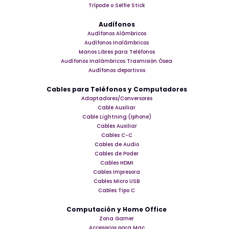
Trípode o Selfie Stick
Audífonos
Audífonos Alámbricos
Audífonos Inalámbricos
Manos Libres para Teléfonos
Audífonos Inalámbricos Trasmisión Ósea
Audífonos deportivos
Cables para Teléfonos y Computadores
Adaptadores/Conversores
Cable Auxiliar
Cable Lightning (Iphone)
Cables Auxiliar
Cables C-C
Cables de Audio
Cables de Poder
Cables HDMI
Cables Impresora
Cables Micro USB
Cables Tipo C
Computación y Home Office
Zona Gamer
Accesorios para Mac