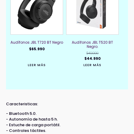
Audífonos JBL T720 BT Negro
Audífonos JBL T520 BT
Negro.
$
65.990
$
49.990
El
El
$
44.990
precio
precio
LEER MÁS
LEER MÁS
original
actual
era:
es:
$49.990.
$44.990.
Caracteristicas:
- Bluetooth 5.0.
- Autonomía de hasta 5 h.
- Estuche de carga portátil.
- Controles táctiles.