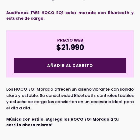
Audífonos TWS HOCO EQ1 color morado con Bluetooth y
estuche de carga.
PRECIO WEB
$
21.990
Audífonos
AÑADIR AL CARRITO
Inalámbricos
HOCO
EQ1
Morado
Los HOCO EQ1 Morado ofrecen un diseño vibrante con sonido
cantidad
claro y estable. Su conectividad Bluetooth, controles táctiles
y estuche de carga los convierten en un accesorio ideal para
el día a día.
Música con estilo. ¡Agrega los HOCO EQ1 Morado a tu
carrito ahora mismo!