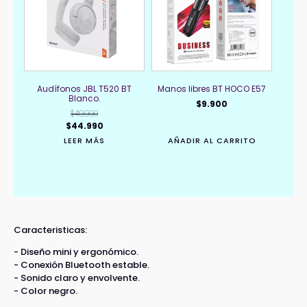
Audífonos JBL T520 BT
Manos libres BT HOCO E57
Blanco.
$
9.900
$
49.990
El
El
$
44.990
precio
precio
LEER MÁS
AÑADIR AL CARRITO
original
actual
era:
es:
$49.990.
$44.990.
Caracteristicas:
- Diseño mini y ergonómico.
- Conexión Bluetooth estable.
- Sonido claro y envolvente.
- Color negro.