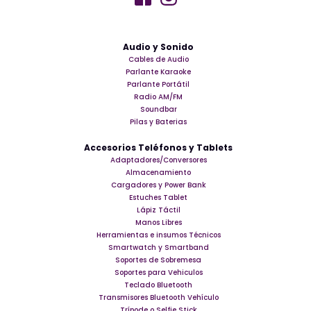
Audio y Sonido
Cables de Audio
Parlante Karaoke
Parlante Portátil
Radio AM/FM
Soundbar
Pilas y Baterias
Accesorios Teléfonos y Tablets
Adaptadores/Conversores
Almacenamiento
Cargadores y Power Bank
Estuches Tablet
Lápiz Táctil
Manos Libres
Herramientas e insumos Técnicos
Smartwatch y Smartband
Soportes de Sobremesa
Soportes para Vehiculos
Teclado Bluetooth
Transmisores Bluetooth Vehículo
Trípode o Selfie Stick