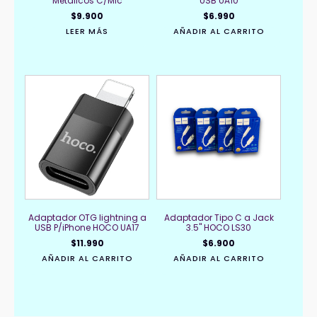
Metalicos C/Mic
USB UA10
$
9.900
$
6.990
LEER MÁS
AÑADIR AL CARRITO
Adaptador OTG lightning a
Adaptador Tipo C a Jack
USB P/iPhone HOCO UA17
3.5" HOCO LS30
$
11.990
$
6.900
AÑADIR AL CARRITO
AÑADIR AL CARRITO