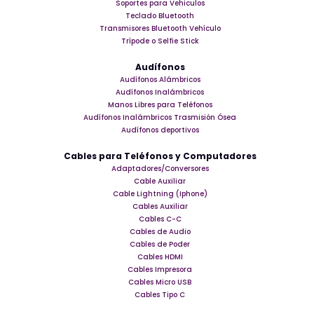
Soportes para Vehiculos
Teclado Bluetooth
Transmisores Bluetooth Vehículo
Trípode o Selfie Stick
Audífonos
Audífonos Alámbricos
Audífonos Inalámbricos
Manos Libres para Teléfonos
Audífonos Inalámbricos Trasmisión Ósea
Audífonos deportivos
Cables para Teléfonos y Computadores
Adaptadores/Conversores
Cable Auxiliar
Cable Lightning (Iphone)
Cables Auxiliar
Cables C-C
Cables de Audio
Cables de Poder
Cables HDMI
Cables Impresora
Cables Micro USB
Cables Tipo C