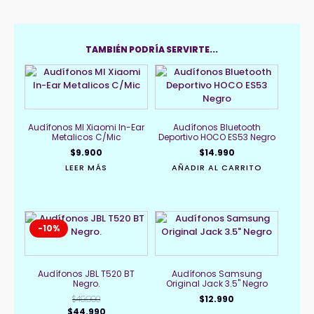
TAMBIÉN PODRÍA SERVIRTE...
Audífonos MI Xiaomi In-Ear
Audífonos Bluetooth
Metalicos C/Mic
Deportivo HOCO ES53 Negro
$
9.900
$
14.990
LEER MÁS
AÑADIR AL CARRITO
-10%
Audífonos JBL T520 BT
Audífonos Samsung
Negro.
Original Jack 3.5" Negro
$
49.990
$
12.990
El
El
$
44.990