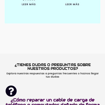
precio
precio
LEER MÁS
LEER MÁS
original
actual
era:
es:
$49.990.
$44.990.
¿TIENES DUDAS O PREGUNTAS SOBRE
NUESTROS PRODUCTOS?
Explora nuestras respuestas a preguntas frecuentes o haznos llegar
tus dudas
¿Cómo reparar un cable de carga de
teléfono o computador dañado de forma