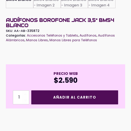
AUDÍFONOS BOROFONE JACK 3,5" BM54
BLANCO
SKU:
AA-AB-335872
Categorías:
Accesorios Teléfonos y Tablets
,
Audífonos
,
Audífonos
Alámbricos
,
Manos Libres
,
Manos Libres para Teléfonos
PRECIO WEB
$
2.590
Audífonos
AÑADIR AL CARRITO
BOROFONE
Jack
3,5"
BM54
Blanco
cantidad