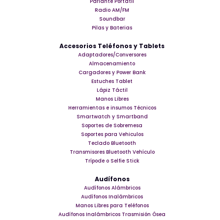
Parlante Portátil
Radio AM/FM
Soundbar
Pilas y Baterias
Accesorios Teléfonos y Tablets
Adaptadores/Conversores
Almacenamiento
Cargadores y Power Bank
Estuches Tablet
Lápiz Táctil
Manos Libres
Herramientas e insumos Técnicos
Smartwatch y Smartband
Soportes de Sobremesa
Soportes para Vehiculos
Teclado Bluetooth
Transmisores Bluetooth Vehículo
Trípode o Selfie Stick
Audífonos
Audífonos Alámbricos
Audífonos Inalámbricos
Manos Libres para Teléfonos
Audífonos Inalámbricos Trasmisión Ósea