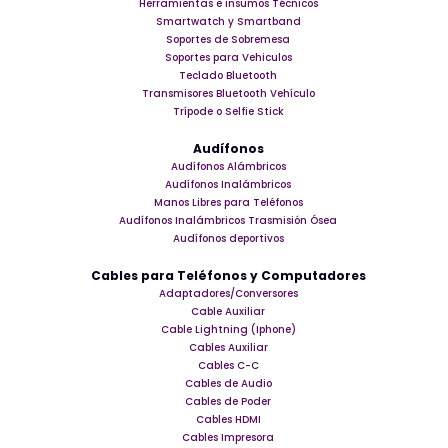
Herramientas e insumos Técnicos
Smartwatch y Smartband
Soportes de Sobremesa
Soportes para Vehiculos
Teclado Bluetooth
Transmisores Bluetooth Vehículo
Trípode o Selfie Stick
Audífonos
Audífonos Alámbricos
Audífonos Inalámbricos
Manos Libres para Teléfonos
Audífonos Inalámbricos Trasmisión Ósea
Audífonos deportivos
Cables para Teléfonos y Computadores
Adaptadores/Conversores
Cable Auxiliar
Cable Lightning (Iphone)
Cables Auxiliar
Cables C-C
Cables de Audio
Cables de Poder
Cables HDMI
Cables Impresora