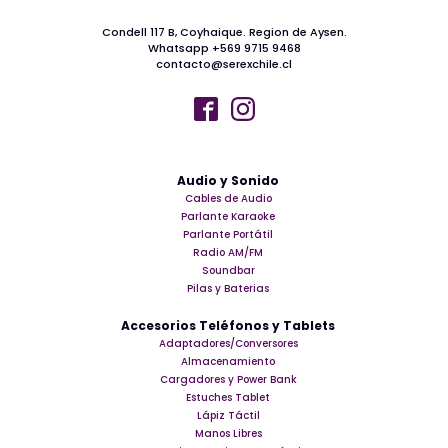
Condell 117 B, Coyhaique. Region de Aysen.
Whatsapp +569 9715 9468
contacto@serexchile.cl
Audio y Sonido
Cables de Audio
Parlante Karaoke
Parlante Portátil
Radio AM/FM
Soundbar
Pilas y Baterias
Accesorios Teléfonos y Tablets
Adaptadores/Conversores
Almacenamiento
Cargadores y Power Bank
Estuches Tablet
Lápiz Táctil
Manos Libres