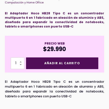
Computación y Home Office
El Adaptador Hoco HB28 Tipo C es un concentrador
multipuerto 6 en 1 fabricado en aleación de aluminio y ABS,
diseñado para expandir la conectividad de notebooks,
tablets o smartphones con puerto USB-C
PRECIO WEB
$
29.990
Adaptador
AÑADIR AL CARRITO
HOCO
HB28
6x1
60W
El Adaptador Hoco HB28 Tipo C es un concentrador
cantidad
multipuerto 6 en 1 fabricado en aleación de aluminio y ABS,
diseñado para expandir la conectividad de notebooks,
tablets o smartphones con puerto USB-C