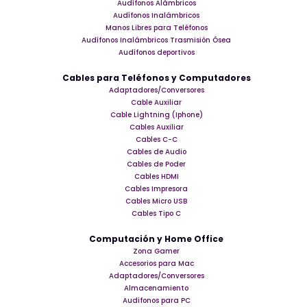
Audífonos Alámbricos
Audífonos Inalámbricos
Manos Libres para Teléfonos
Audífonos Inalámbricos Trasmisión Ósea
Audífonos deportivos
Cables para Teléfonos y Computadores
Adaptadores/Conversores
Cable Auxiliar
Cable Lightning (Iphone)
Cables Auxiliar
Cables C-C
Cables de Audio
Cables de Poder
Cables HDMI
Cables Impresora
Cables Micro USB
Cables Tipo C
Computación y Home Office
Zona Gamer
Accesorios para Mac
Adaptadores/Conversores
Almacenamiento
Audifonos para PC