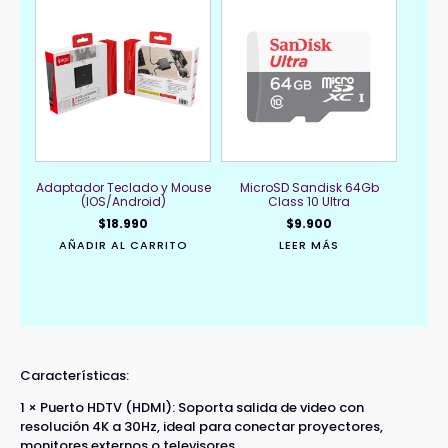
Adaptador Teclado y Mouse
MicroSD Sandisk 64Gb
(IOS/Android)
Class 10 Ultra
$
18.990
$
9.900
AÑADIR AL CARRITO
LEER MÁS
Características:
1 × Puerto HDTV (HDMI): Soporta salida de video con
resolución 4K a 30Hz, ideal para conectar proyectores,
monitores externos o televisores.