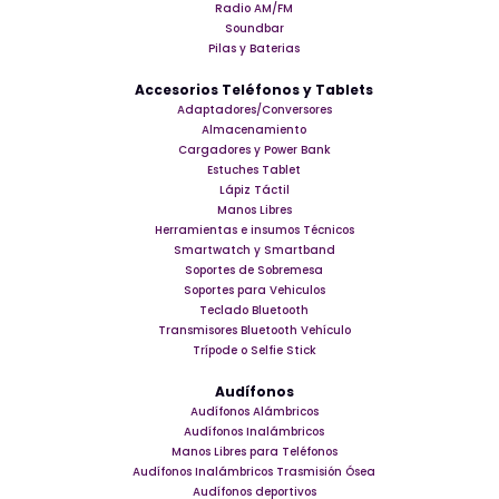
Radio AM/FM
Soundbar
Pilas y Baterias
Accesorios Teléfonos y Tablets
Adaptadores/Conversores
Almacenamiento
Cargadores y Power Bank
Estuches Tablet
Lápiz Táctil
Manos Libres
Herramientas e insumos Técnicos
Smartwatch y Smartband
Soportes de Sobremesa
Soportes para Vehiculos
Teclado Bluetooth
Transmisores Bluetooth Vehículo
Trípode o Selfie Stick
Audífonos
Audífonos Alámbricos
Audífonos Inalámbricos
Manos Libres para Teléfonos
Audífonos Inalámbricos Trasmisión Ósea
Audífonos deportivos