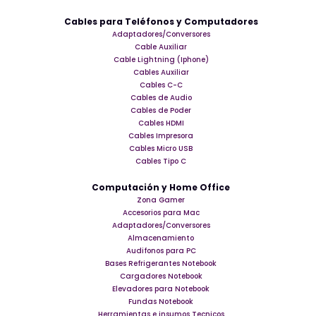
Cables para Teléfonos y Computadores
Adaptadores/Conversores
Cable Auxiliar
Cable Lightning (Iphone)
Cables Auxiliar
Cables C-C
Cables de Audio
Cables de Poder
Cables HDMI
Cables Impresora
Cables Micro USB
Cables Tipo C
Computación y Home Office
Zona Gamer
Accesorios para Mac
Adaptadores/Conversores
Almacenamiento
Audifonos para PC
Bases Refrigerantes Notebook
Cargadores Notebook
Elevadores para Notebook
Fundas Notebook
Herramientas e insumos Tecnicos