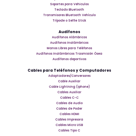
Soportes para Vehiculos
Teclado Bluetooth
Transmisores Bluetooth Vehículo
Trípode o Selfie Stick
Audífonos
Audífonos Alámbricos
Audífonos Inalámbricos
Manos Libres para Teléfonos
Audífonos Inalámbricos Trasmisión Ósea
Audífonos deportivos
Cables para Teléfonos y Computadores
Adaptadores/Conversores
Cable Auxiliar
Cable Lightning (Iphone)
Cables Auxiliar
Cables C-C
Cables de Audio
Cables de Poder
Cables HDMI
Cables Impresora
Cables Micro USB
Cables Tipo C