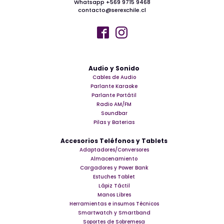
Whatsapp +569 9715 9468
contacto@serexchile.cl
Audio y Sonido
Cables de Audio
Parlante Karaoke
Parlante Portátil
Radio AM/FM
Soundbar
Pilas y Baterias
Accesorios Teléfonos y Tablets
Adaptadores/Conversores
Almacenamiento
Cargadores y Power Bank
Estuches Tablet
Lápiz Táctil
Manos Libres
Herramientas e insumos Técnicos
Smartwatch y Smartband
Soportes de Sobremesa