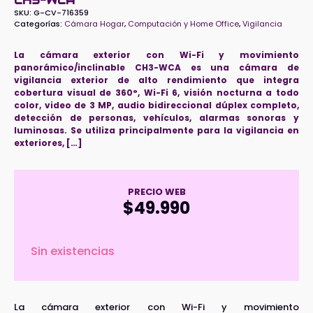
CH3-WCA
SKU:
G-CV-716359
Categorías:
Cámara Hogar
,
Computación y Home Office
,
Vigilancia
La cámara exterior con Wi-Fi y movimiento
panorámico/inclinable CH3-WCA es una cámara de
vigilancia exterior de alto rendimiento que integra
cobertura visual de 360°, Wi-Fi 6, visión nocturna a todo
color, video de 3 MP, audio bidireccional dúplex completo,
detección de personas, vehículos, alarmas sonoras y
luminosas. Se utiliza principalmente para la vigilancia en
exteriores, […]
PRECIO WEB
$
49.990
Sin existencias
La cámara exterior con Wi-Fi y movimiento