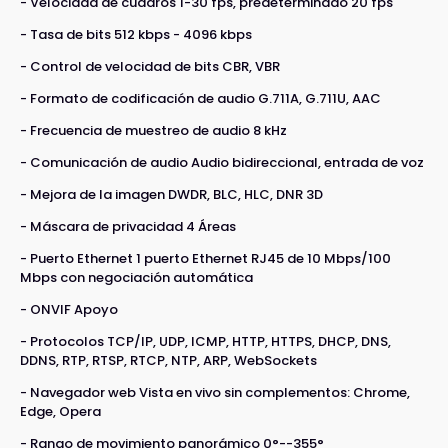
- Velocidad de cuadros 1-30 fps, predeterminado 20 fps
- Tasa de bits 512 kbps - 4096 kbps
- Control de velocidad de bits CBR, VBR
- Formato de codificación de audio G.711A, G.711U, AAC
- Frecuencia de muestreo de audio 8 kHz
- Comunicación de audio Audio bidireccional, entrada de voz
- Mejora de la imagen DWDR, BLC, HLC, DNR 3D
- Máscara de privacidad 4 Áreas
- Puerto Ethernet 1 puerto Ethernet RJ45 de 10 Mbps/100
Mbps con negociación automática
- ONVIF Apoyo
- Protocolos TCP/IP, UDP, ICMP, HTTP, HTTPS, DHCP, DNS,
DDNS, RTP, RTSP, RTCP, NTP, ARP, WebSockets
- Navegador web Vista en vivo sin complementos: Chrome,
Edge, Opera
- Rango de movimiento panorámico 0°--355°