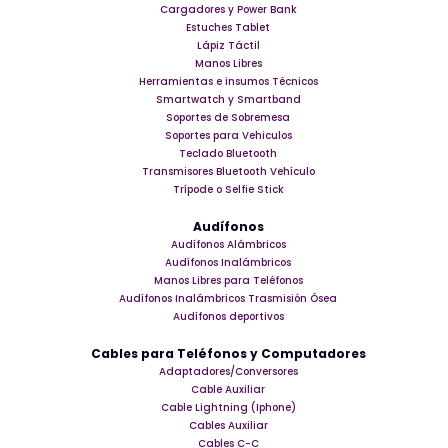
Cargadores y Power Bank
Estuches Tablet
Lápiz Táctil
Manos Libres
Herramientas e insumos Técnicos
Smartwatch y Smartband
Soportes de Sobremesa
Soportes para Vehiculos
Teclado Bluetooth
Transmisores Bluetooth Vehículo
Trípode o Selfie Stick
Audífonos
Audífonos Alámbricos
Audífonos Inalámbricos
Manos Libres para Teléfonos
Audífonos Inalámbricos Trasmisión Ósea
Audífonos deportivos
Cables para Teléfonos y Computadores
Adaptadores/Conversores
Cable Auxiliar
Cable Lightning (Iphone)
Cables Auxiliar
Cables C-C