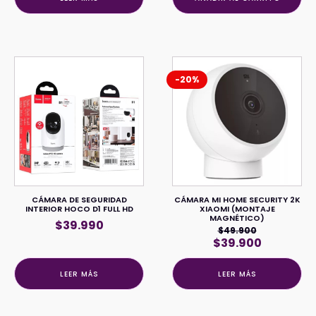
-20%
CÁMARA DE SEGURIDAD
CÁMARA MI HOME SECURITY 2K
INTERIOR HOCO D1 FULL HD
XIAOMI (MONTAJE
MAGNÉTICO)
$
39.990
$
49.900
El
El
$
39.900
precio
precio
original
actual
LEER MÁS
LEER MÁS
era:
es:
$49.900.
$39.900.