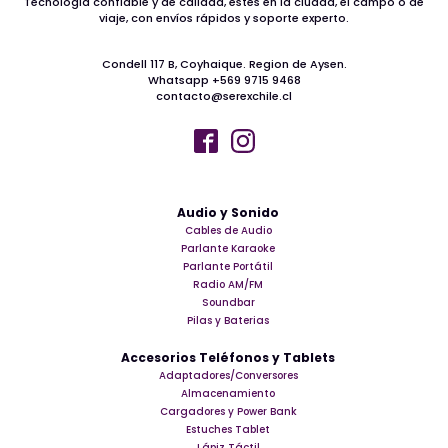
Tecnología confiable y de calidad, estés en la ciudad, el campo o de
viaje, con envíos rápidos y soporte experto.
Condell 117 B, Coyhaique. Region de Aysen.
Whatsapp +569 9715 9468
contacto@serexchile.cl
Audio y Sonido
Cables de Audio
Parlante Karaoke
Parlante Portátil
Radio AM/FM
Soundbar
Pilas y Baterias
Accesorios Teléfonos y Tablets
Adaptadores/Conversores
Almacenamiento
Cargadores y Power Bank
Estuches Tablet
Lápiz Táctil