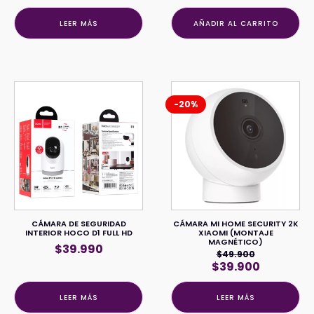
LEER MÁS
AÑADIR AL CARRITO
-20%
CÁMARA DE SEGURIDAD
CÁMARA MI HOME SECURITY 2K
INTERIOR HOCO D1 FULL HD
XIAOMI (MONTAJE
MAGNÉTICO)
$
39.990
$
49.900
El
El
$
39.900
precio
precio
original
actual
LEER MÁS
LEER MÁS