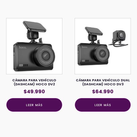
era:
es:
$49.900.
$39.900.
CÁMARA PARA VEHÍCULO
CÁMARA PARA VEHÍCULO DUAL
(DASHCAM) HOCO DV2
(DASHCAM) HOCO DV3
$
49.990
$
64.990
LEER MÁS
LEER MÁS