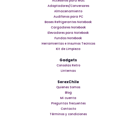
Accesorios para Mac
Adaptadores/Conversores
Almacenamiento
Audifonos para PC
Bases Refrigerantes Notebook
Cargadores Notebook
Elevadores para Notebook
Fundas Notebook
Herramientas e insumos Tecnicos
Kit de Limpieza
Gadgets
Consolas Retro
Linternas
SerexChile
Quienes Somos
Blog
Mi cuenta
Preguntas frecuentes
Contacto
Términos y condiciones