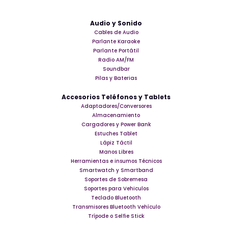
Audio y Sonido
Cables de Audio
Parlante Karaoke
Parlante Portátil
Radio AM/FM
Soundbar
Pilas y Baterias
Accesorios Teléfonos y Tablets
Adaptadores/Conversores
Almacenamiento
Cargadores y Power Bank
Estuches Tablet
Lápiz Táctil
Manos Libres
Herramientas e insumos Técnicos
Smartwatch y Smartband
Soportes de Sobremesa
Soportes para Vehiculos
Teclado Bluetooth
Transmisores Bluetooth Vehículo
Trípode o Selfie Stick