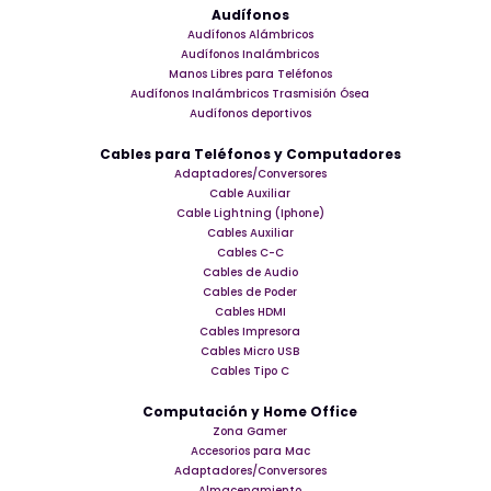
Audífonos
Audífonos Alámbricos
Audífonos Inalámbricos
Manos Libres para Teléfonos
Audífonos Inalámbricos Trasmisión Ósea
Audífonos deportivos
Cables para Teléfonos y Computadores
Adaptadores/Conversores
Cable Auxiliar
Cable Lightning (Iphone)
Cables Auxiliar
Cables C-C
Cables de Audio
Cables de Poder
Cables HDMI
Cables Impresora
Cables Micro USB
Cables Tipo C
Computación y Home Office
Zona Gamer
Accesorios para Mac
Adaptadores/Conversores
Almacenamiento